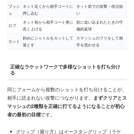
プッシ
ネット近くから相手コートに
ネット前での攻撃・得点狙
ュ
押し込む
い
ネット前から相手コート奥に
前に追い込まれたときの守
ロブ
高く上げる
備的返球
斜めにシャトルをカットして
スマッシュのフリをして相
カット
落とす
手を惑わせる
正確なラケットワークで多様なショットを打ち分け
る
同じフォームから複数のショットを打ち分けることが、
相手に読まれない攻撃につながります。
まずクリアとス
マッシュの2種類を正確に打てるようになることが初心
者の最初の目標
です。
グリップ（握り方）はイースタングリップ（ラケ