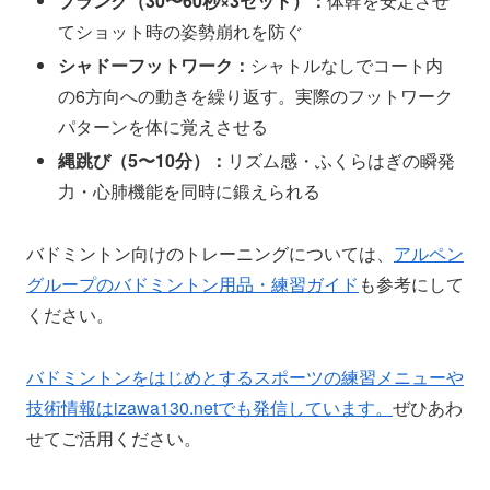
プランク（30〜60秒×3セット）：
体幹を安定させ
てショット時の姿勢崩れを防ぐ
シャドーフットワーク：
シャトルなしでコート内
の6方向への動きを繰り返す。実際のフットワーク
パターンを体に覚えさせる
縄跳び（5〜10分）：
リズム感・ふくらはぎの瞬発
力・心肺機能を同時に鍛えられる
バドミントン向けのトレーニングについては、
アルペン
グループのバドミントン用品・練習ガイド
も参考にして
ください。
バドミントンをはじめとするスポーツの練習メニューや
技術情報はizawa130.netでも発信しています。
ぜひあわ
せてご活用ください。