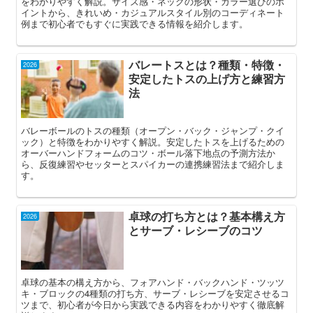
をわかりやすく解説。サイズ感・ネックの形状・カラー選びのポ
イントから、きれいめ・カジュアルスタイル別のコーディネート
例まで初心者でもすぐに実践できる情報を紹介します。
バレートスとは？種類・特徴・
2026
安定したトスの上げ方と練習方
法
バレーボールのトスの種類（オープン・バック・ジャンプ・クイ
ック）と特徴をわかりやすく解説。安定したトスを上げるための
オーバーハンドフォームのコツ・ボール落下地点の予測方法か
ら、反復練習やセッターとスパイカーの連携練習法まで紹介しま
す。
卓球の打ち方とは？基本構え方
2026
とサーブ・レシーブのコツ
卓球の基本の構え方から、フォアハンド・バックハンド・ツッツ
キ・ブロックの4種類の打ち方、サーブ・レシーブを安定させるコ
ツまで、初心者が今日から実践できる内容をわかりやすく徹底解