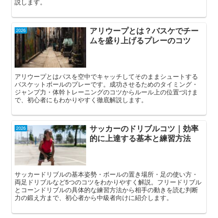
説します。
アリウープとは？バスケでチー
2026
ムを盛り上げるプレーのコツ
アリウープとはパスを空中でキャッチしてそのままシュートする
バスケットボールのプレーです。成功させるためのタイミング・
ジャンプ力・体幹トレーニングのコツからルール上の位置づけま
で、初心者にもわかりやすく徹底解説します。
サッカーのドリブルコツ｜効率
2026
的に上達する基本と練習方法
サッカードリブルの基本姿勢・ボールの置き場所・足の使い方・
両足ドリブルなど5つのコツをわかりやすく解説。フリードリブル
とコーンドリブルの具体的な練習方法から相手の動きを読む判断
力の鍛え方まで、初心者から中級者向けに紹介します。