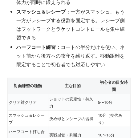
体力が同時に鍛えられる
スマッシュ＆レシーブ：
一方がスマッシュ、もう
一方がレシーブする役割を固定する。レシーブ側
はフットワークとラケットコントロールを集中練
習できる
ハーフコート練習：
コートの半分だけを使い、ネ
ット前から後方への攻守を繰り返す。移動距離を
限定することで初心者でも対応しやすい
初心者の目安時
対面練習の種類
主な目的
間
ショットの安定性・持久
クリア対クリア
5〜10分
力
スマッシュ＆レシー
10分（交代あ
決め球とレシーブの習得
ブ
り）
ハーフコート打ち合
実戦感覚・判断力
10〜15分