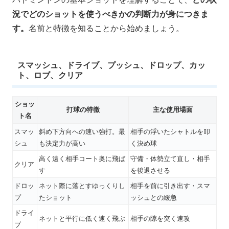
況でどのショットを使うべきかの判断力が身につきま
す。
名前と特徴を知ることから始めましょう。
スマッシュ、ドライブ、プッシュ、ドロップ、カッ
ト、ロブ、クリア
ショッ
打球の特徴
主な使用場面
ト名
スマッ
斜め下方向への速い強打。最
相手の浮いたシャトルを叩
シュ
も決定力が高い
く決め球
高く遠く相手コート奥に飛ば
守備・体勢立て直し・相手
クリア
す
を後退させる
ドロッ
ネット際に落とすゆっくりし
相手を前に引き出す・スマ
プ
たショット
ッシュとの緩急
ドライ
ネットと平行に低く速く飛ぶ
相手の隙を突く速攻
ブ