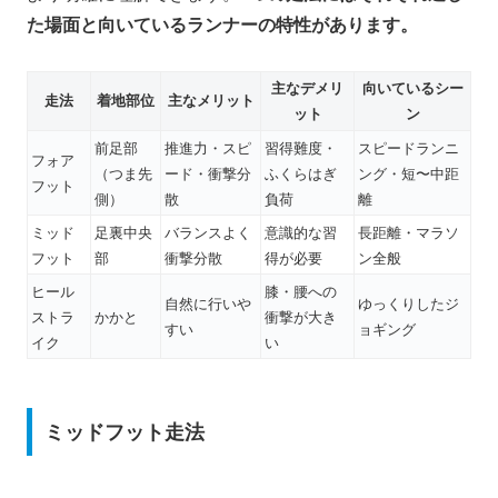
た場面と向いているランナーの特性があります。
主なデメリ
向いているシー
走法
着地部位
主なメリット
ット
ン
前足部
推進力・スピ
習得難度・
スピードランニ
フォア
（つま先
ード・衝撃分
ふくらはぎ
ング・短〜中距
フット
側）
散
負荷
離
ミッド
足裏中央
バランスよく
意識的な習
長距離・マラソ
フット
部
衝撃分散
得が必要
ン全般
ヒール
膝・腰への
自然に行いや
ゆっくりしたジ
ストラ
かかと
衝撃が大き
すい
ョギング
イク
い
ミッドフット走法