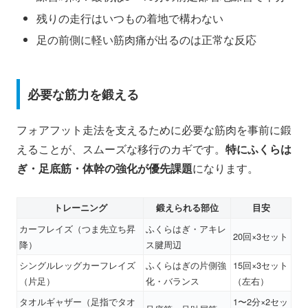
残りの走行はいつもの着地で構わない
足の前側に軽い筋肉痛が出るのは正常な反応
必要な筋力を鍛える
フォアフット走法を支えるために必要な筋肉を事前に鍛
えることが、スムーズな移行のカギです。
特にふくらは
ぎ・足底筋・体幹の強化が優先課題
になります。
トレーニング
鍛えられる部位
目安
カーフレイズ（つま先立ち昇
ふくらはぎ・アキレ
20回×3セット
降）
ス腱周辺
シングルレッグカーフレイズ
ふくらはぎの片側強
15回×3セット
（片足）
化・バランス
（左右）
タオルギャザー（足指でタオ
1〜2分×2セッ