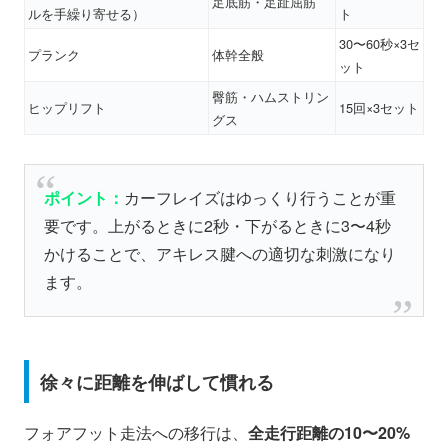
足底筋・足趾屈筋
ルを手繰り寄せる）
ト
30〜60秒×3セ
プランク
体幹全般
ット
臀筋・ハムストリン
ヒップリフト
15回×3セット
グス
ポイント：
カーフレイズはゆっくり行うことが重
要です。上がるときに2秒・下がるときに3〜4秒
かけることで、アキレス腱への適切な刺激になり
ます。
徐々に距離を伸ばして慣れる
フォアフット走法への移行は、
全走行距離の10〜20%