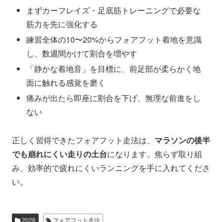
まずカーフレイズ・足底筋トレーニングで必要な
筋力を先に強化する
練習全体の10〜20%からフォアフット着地を意識
し、数週間かけて割合を増やす
「静かな着地音」を目標に、前足部が柔らかく地
面に触れる感覚を磨く
痛みが出たら即座に割合を下げ、無理な前進をし
ない
正しく習得できたフォアフット走法は、
マラソンの後半
でも崩れにくい走りの土台
になります。焦らず取り組
み、効率的で疲れにくいランニングを手に入れてくださ
い。
2026
フォアフット走法