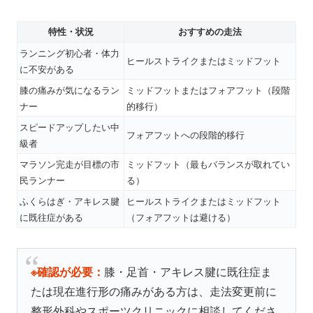
特性・状況
おすすめの走法
ランニング初心者・体力
ヒールストライクまたはミッドフット
に不安がある
膝の痛みが気になるラン
ミッドフットまたはフォアフット（段階
ナー
的移行）
スピードアップしたい中
フォアフットへの段階的移行
級者
マラソン完走が目標の市
ミッドフット（最もバランスが取れてい
民ランナー
る）
ふくらはぎ・アキレス腱
ヒールストライクまたはミッドフット
に既往症がある
（フォアフットは避ける）
※確認が必要：
膝・足首・アキレス腱に既往症ま
たは現在進行形の痛みがある方は、走法変更前に
整形外科やスポーツクリニックに相談してくださ