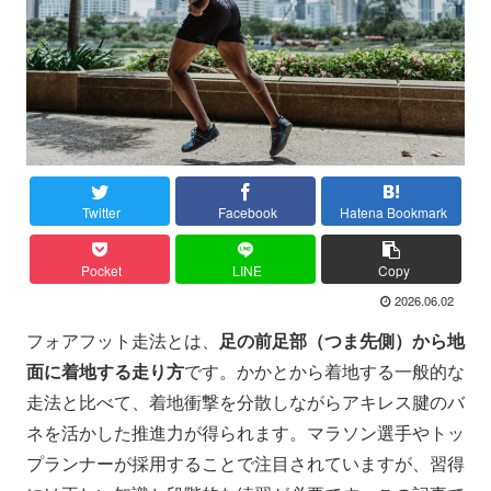
Twitter
Facebook
Hatena Bookmark
Pocket
LINE
Copy
2026.06.02
フォアフット走法とは、
足の前足部（つま先側）から地
面に着地する走り方
です。かかとから着地する一般的な
走法と比べて、着地衝撃を分散しながらアキレス腱のバ
ネを活かした推進力が得られます。マラソン選手やトッ
プランナーが採用することで注目されていますが、習得