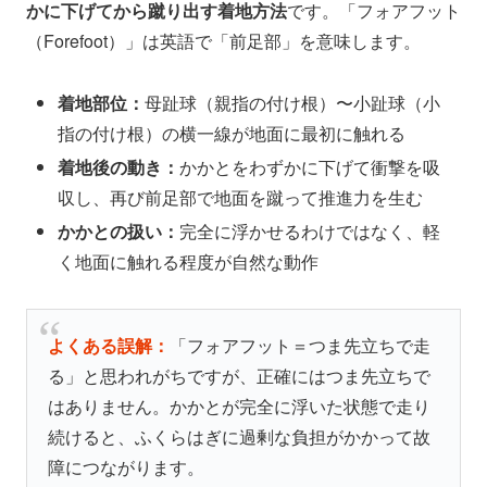
かに下げてから蹴り出す着地方法
です。「フォアフット
（Forefoot）」は英語で「前足部」を意味します。
着地部位：
母趾球（親指の付け根）〜小趾球（小
指の付け根）の横一線が地面に最初に触れる
着地後の動き：
かかとをわずかに下げて衝撃を吸
収し、再び前足部で地面を蹴って推進力を生む
かかとの扱い：
完全に浮かせるわけではなく、軽
く地面に触れる程度が自然な動作
よくある誤解：
「フォアフット＝つま先立ちで走
る」と思われがちですが、正確にはつま先立ちで
はありません。かかとが完全に浮いた状態で走り
続けると、ふくらはぎに過剰な負担がかかって故
障につながります。