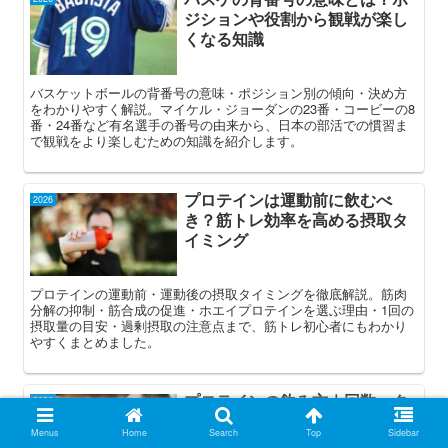
ジションや役割から観戦が楽し
くなる知識
バスケットボールの背番号の意味・ポジション別の傾向・決め方
をわかりやすく解説。マイケル・ジョーダンの23番・コービーの8
番・24番など有名選手の番号の由来から、日本の部活での慣習ま
で観戦をより楽しむための知識を紹介します。
プロテインは運動前に飲むべ
2026
き？筋トレ効率を高める摂取タ
イミング
プロテインの運動前・運動後の摂取タイミングを徹底解説。筋肉
分解の抑制・筋合成の促進・ホエイプロテインを選ぶ理由・1回の
摂取量の目安・過剰摂取の注意点まで、筋トレ初心者にもわかり
やすくまとめました。
プロテインの飲み方｜回数・タ
2026
イミング・効果的な摂取のコツ
Menus
Home
Search
Top
Sidebar