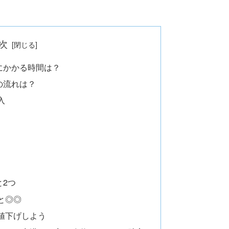
次
にかかる時間は？
の流れは？
入
と2つ
と◎◎
値下げしよう