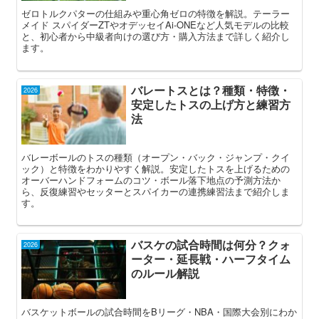
ゼロトルクパターの仕組みや重心角ゼロの特徴を解説。テーラー
メイド スパイダーZTやオデッセイAi-ONEなど人気モデルの比較
と、初心者から中級者向けの選び方・購入方法まで詳しく紹介し
ます。
バレートスとは？種類・特徴・
2026
安定したトスの上げ方と練習方
法
バレーボールのトスの種類（オープン・バック・ジャンプ・クイ
ック）と特徴をわかりやすく解説。安定したトスを上げるための
オーバーハンドフォームのコツ・ボール落下地点の予測方法か
ら、反復練習やセッターとスパイカーの連携練習法まで紹介しま
す。
バスケの試合時間は何分？クォ
2026
ーター・延長戦・ハーフタイム
のルール解説
バスケットボールの試合時間をBリーグ・NBA・国際大会別にわか