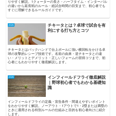
りやすく解説。1クォーターの長さ・ハーフタイム・インターバル
の違いから延長戦のルール・総試合時間の目安まで、初心者でも
すぐに理解できるルールガイドです。
チキータとは？卓球で試合を有
2026
利にする打ち方とコツ
チキータとはバックハンドで台上ボールに強い横回転をかける卓
球の攻撃的レシーブ技術です。名前の由来・逆チキータとの違
い・メリットとデメリット・正しいフォームの習得コツまで、初
心者にもわかりやすく徹底解説します。
インフィールドフライ徹底解説
2026
｜野球初心者でもわかる基礎知
識
インフィールドフライの定義・宣告条件・間違えやすいポイント
をわかりやすく解説。ノーアウト・1アウトで1・2塁または満塁の
ときに適用される特別ルールの仕組みと目的を初心者向けに紹介
します。