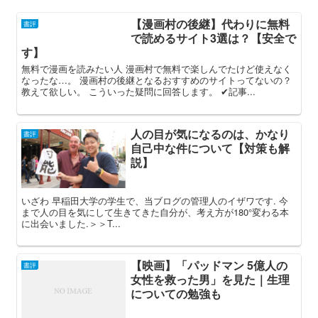
【漫画村の後継】代わりに無料
書評
で読めるサイト3選は？【安全で
す】
無料で漫画を読みたい人 漫画村で無料で楽しんでたけど使えなく
なったな…。 漫画村の後継となるおすすめのサイトってないの？
教えて欲しい。 こういった疑問に回答します。 ✔︎記事...
人の目が気になるのは、かなり
書評
自己中な件について【対策も解
説】
いざわ 早稲田大学の学生で、当ブログの管理人のイザワです. 今
まで人の目を気にして生きてきた自分が、考え方が180°変わる本
に出会いました.＞＞T...
【映画】「パッドマン 5億人の
書評
女性を救った男」を見た｜生理
についての勉強も