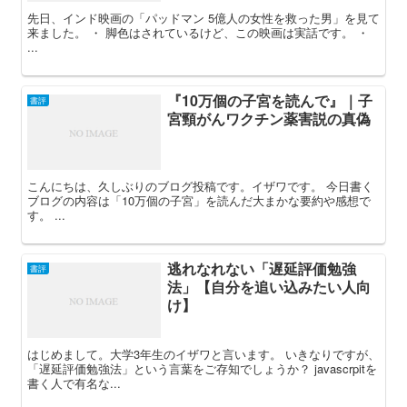
先日、インド映画の「パッドマン 5億人の女性を救った男」を見て
来ました。 ・ 脚色はされているけど、この映画は実話です。 ・
...
『10万個の子宮を読んで』｜子
書評
宮頸がんワクチン薬害説の真偽
こんにちは、久しぶりのブログ投稿です。イザワです。 今日書く
ブログの内容は「10万個の子宮」を読んだ大まかな要約や感想で
す。 ...
逃れなれない「遅延評価勉強
書評
法」【自分を追い込みたい人向
け】
はじめまして。大学3年生のイザワと言います。 いきなりですが、
「遅延評価勉強法」という言葉をご存知でしょうか？ javascrpitを
書く人で有名な...