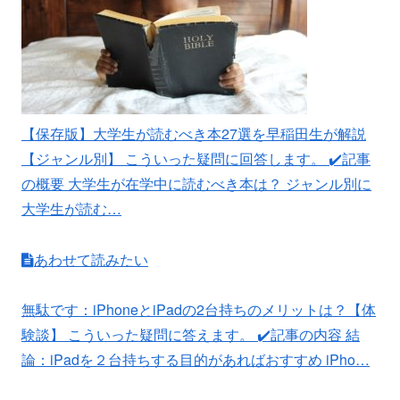
【保存版】大学生が読むべき本27選を早稲田生が解説
【ジャンル別】
こういった疑問に回答します。 ✔️記事
の概要 大学生が在学中に読むべき本は？ ジャンル別に
大学生が読む…
あわせて読みたい
無駄です：iPhoneとiPadの2台持ちのメリットは？【体
験談】
こういった疑問に答えます。 ✔️記事の内容 結
論：iPadを２台持ちする目的があればおすすめ iPho…