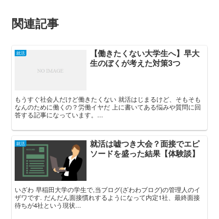
関連記事
【働きたくない大学生へ】早大
就活
生のぼくが考えた対策3つ
もうすぐ社会人だけど働きたくない 就活はじまるけど、そもそも
なんのために働くの？労働イヤだ 上に書いてある悩みや質問に回
答する記事になっています。...
就活は嘘つき大会？面接でエピ
就活
ソードを盛った結果【体験談】
いざわ 早稲田大学の学生で,当ブログ(ざわわブログ)の管理人のイ
ザワです. だんだん面接慣れするようになって内定1社、最終面接
待ちが4社という現状...