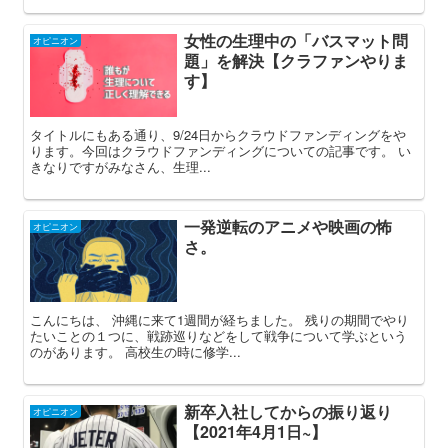
女性の生理中の「バスマット問
オピニオン
題」を解決【クラファンやりま
す】
タイトルにもある通り、9/24日からクラウドファンディングをや
ります。今回はクラウドファンディングについての記事です。 い
きなりですがみなさん、生理...
一発逆転のアニメや映画の怖
オピニオン
さ。
こんにちは、 沖縄に来て1週間が経ちました。 残りの期間でやり
たいことの１つに、戦跡巡りなどをして戦争について学ぶという
のがあります。 高校生の時に修学...
新卒入社してからの振り返り
オピニオン
【2021年4月1日~】